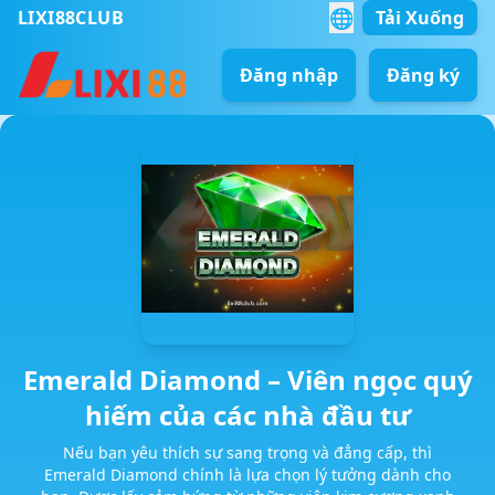
🌐
LIXI88CLUB
Tải Xuống
Đăng nhập
Đăng ký
Emerald Diamond – Viên ngọc quý
hiếm của các nhà đầu tư
Nếu bạn yêu thích sự sang trọng và đẳng cấp, thì
Emerald Diamond chính là lựa chọn lý tưởng dành cho