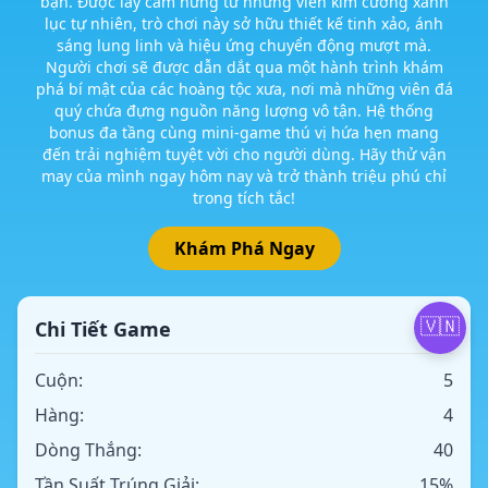
bạn. Được lấy cảm hứng từ những viên kim cương xanh
lục tự nhiên, trò chơi này sở hữu thiết kế tinh xảo, ánh
sáng lung linh và hiệu ứng chuyển động mượt mà.
Người chơi sẽ được dẫn dắt qua một hành trình khám
phá bí mật của các hoàng tộc xưa, nơi mà những viên đá
quý chứa đựng nguồn năng lượng vô tận. Hệ thống
bonus đa tầng cùng mini-game thú vị hứa hẹn mang
đến trải nghiệm tuyệt vời cho người dùng. Hãy thử vận
may của mình ngay hôm nay và trở thành triệu phú chỉ
trong tích tắc!
Khám Phá Ngay
Chi Tiết Game
🇻🇳
Cuộn:
5
Hàng:
4
Dòng Thắng:
40
Tần Suất Trúng Giải:
15%