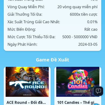
Vòng Quay Miễn Phí:
20 vòng quay miễn phí
Giải Thưởng Tối Đa:
6000x tiền cược
Xác Suất Trúng Giải Cao Nhất:
0.01%
Mức Biến Động:
Rất cao
Mức Cược Tối Thiểu-Tối Đa:
5000 - 5000000 VNĐ
Ngày Phát Hành:
2024-03-05
Game Đề Xuất
ACE Round – Đối đầu cùng các cao thủ poker
101 Candies – Thế giới kẹo ngọt đầy màu sắc