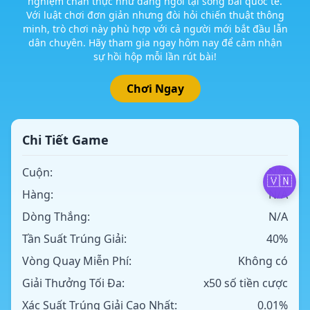
nghiệm chân thực như đang ngồi tại sòng bài quốc tế.
Với luật chơi đơn giản nhưng đòi hỏi chiến thuật thông
minh, trò chơi này phù hợp với cả người mới bắt đầu lẫn
dân chuyên. Hãy tham gia ngay hôm nay để cảm nhận
sự hồi hộp mỗi lần rút bài!
Chơi Ngay
Chi Tiết Game
Cuộn:
N/A
🇻🇳
Hàng:
N/A
Dòng Thắng:
N/A
Tần Suất Trúng Giải:
40%
Vòng Quay Miễn Phí:
Không có
Giải Thưởng Tối Đa:
x50 số tiền cược
Xác Suất Trúng Giải Cao Nhất:
0.01%