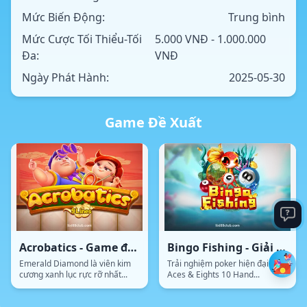
Mức Biến Động:
Trung bình
Mức Cược Tối Thiểu-Tối
5.000 VNĐ - 1.000.000
Đa:
VNĐ
Ngày Phát Hành:
2025-05-30
Game Đề Xuất
Acrobatics - Game đổi thưởng đỉnh cao
Bingo Fishing - Giải trí đỉnh cao
Emerald Diamond là viên kim
Trải nghiệm poker hiện đại với
cương xanh lục rực rỡ nhất...
Aces & Eights 10 Hand...